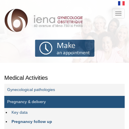
Aller
au
Toggl
contenu
navig
principal
Medical Activities
Gynecological pathologies
Pregnancy & delivery
Key data
Pregnancy follow up