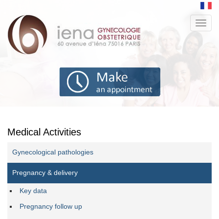
Aller
au
Toggl
contenu
navig
principal
Medical Activities
Gynecological pathologies
Pregnancy & delivery
Key data
Pregnancy follow up