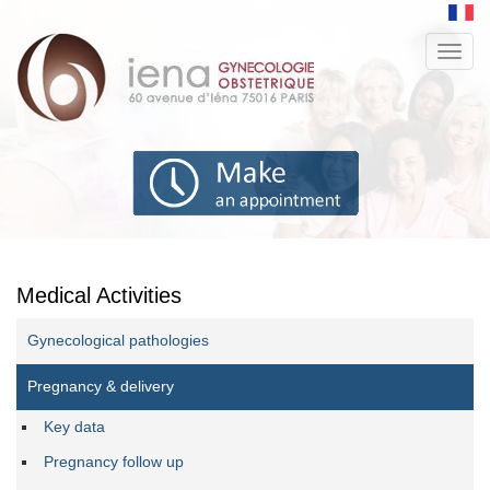
Aller
au
Toggl
contenu
navig
principal
Medical Activities
Gynecological pathologies
Pregnancy & delivery
Key data
Pregnancy follow up